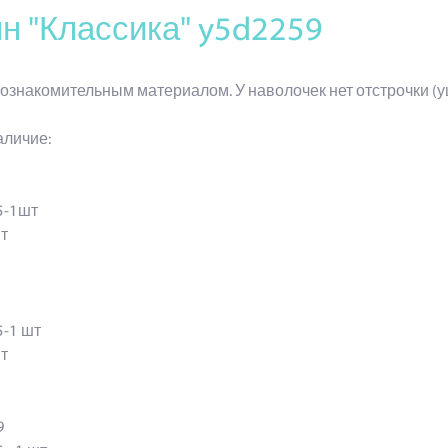
н "Классика" y5d2259
ознакомительным материалом. У наволочек нет отстрочки (у
аличие:
9
5-1шт
т
-1 шт
т
69