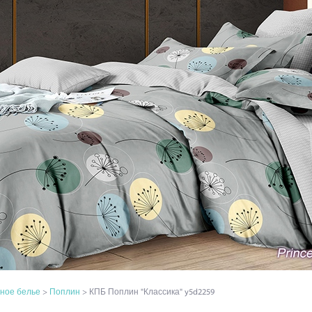
ное белье
>
Поплин
> КПБ Поплин "Классика" y5d2259