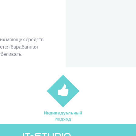
гких моющих средств
ается барабанная
тбеливать.
Индивидуальный
подход