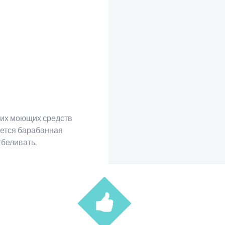
гких моющих средств
ается барабанная
тбеливать.