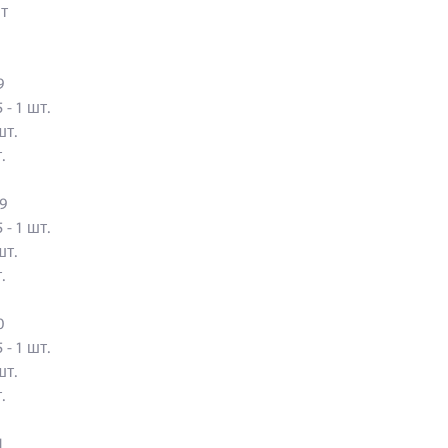
т
69
 - 1 шт.
 шт.
шт.
59
 - 1 шт.
 шт.
шт.
70
 - 1 шт.
 шт.
шт.
71