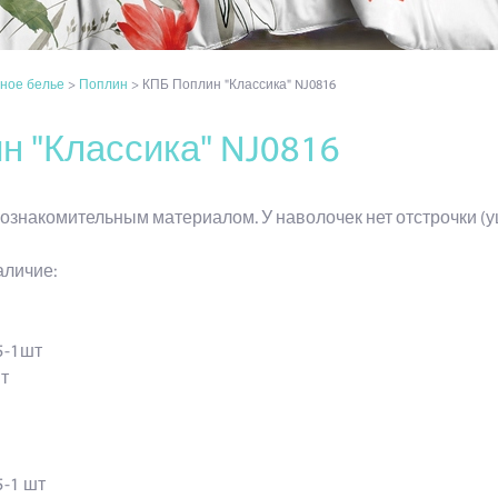
ное белье
>
Поплин
> КПБ Поплин "Классика" NJ0816
н "Классика" NJ0816
ознакомительным материалом. У наволочек нет отстрочки (у
аличие:
9
5-1шт
т
-1 шт